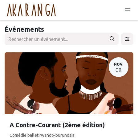
Se rendre au contenu
Événements
NOV.
08
A Contre-Courant (2ème édition)
Comédie ballet rwando-burundais