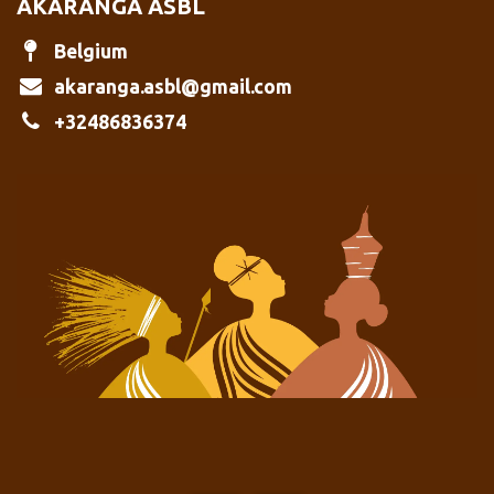
AKARANGA ASBL
Belgium
akaranga.asbl@gmail.com
+32486836374